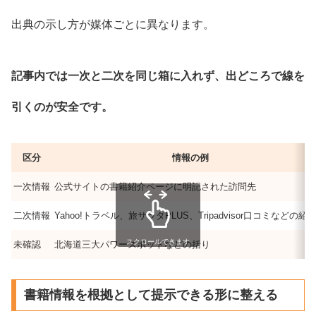
出典の示し方が媒体ごとに異なります。
記事内では一次と二次を同じ箱に入れず、出どころで線を
引くのが安全です。
区分
情報の例
一次情報
公式サイトの書籍紹介ページに明記された訪問先
二次情報
Yahoo!トラベル、旅サラダPLUS、Tripadvisor口コミなどの紹
スクロールできます
未確認
北海道三大パワースポットなどの括り
書籍情報を根拠として提示できる形に整える