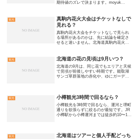
期待値のズレで決まります。moyuk
SAPPOROの4〜6階にある都市型水族館
なので、大水槽やショー前提で行くとミ
スマッチになりやすいです。料金や企画
真駒内花火大会はチケットなしで
観光
は日別に...
見れる？
真駒内花火大会をチケットなしで見られ
る場所があるのかは、先に結論を確定さ
せると迷いません。北海道真駒内花火大
会は公式に「チケットなしで花火を見れ
るエリアはありません。すべてのエリア
がチケット制」と回答されています。こ
北海道の花の見頃は9月いつ？
観光
の記事では、チケットがな...
北海道の9月は、同じ花でもエリアと天候
で見頃が前後しやすい時期です。能取湖
サンゴ草群落地の赤化や、ゆにガーデン
のコキアなど、狙いを決めると外しにく
くなります。北海道で9月に花が見頃の場
所を、上旬中旬下旬の考え方と直前確認
の手順で解説します。...
小樽観光3時間で回るなら？
観光
小樽観光を3時間で回るなら、運河と堺町
通りを欲張らずに絞るのが最短です。JR
小樽駅から小樽運河までは徒歩約10〜15
分が目安なので、移動のロスを減らすほ
ど満足度が上がります。小樽運河クルー
ズは所要約40分ですが、券購入や混雑待
ちで3時間の配...
北海道はツアーと個人手配どっち
観光