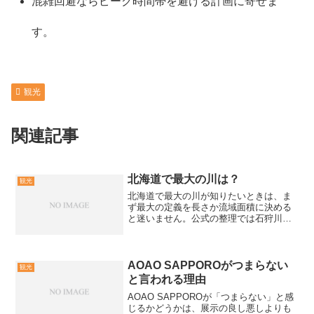
混雑回避ならピーク時間帯を避ける計画に寄せま
す。
観光
関連記事
北海道で最大の川は？
観光
北海道で最大の川が知りたいときは、ま
ず最大の定義を長さか流域面積に決める
と迷いません。公式の整理では石狩川が
幹川流路延長268kmと流域面積
14,330km2の大河川として示されていま
す。確認日2026-02-13時点の数値で、石
狩川を最大...
AOAO SAPPOROがつまらない
観光
と言われる理由
AOAO SAPPOROが「つまらない」と感
じるかどうかは、展示の良し悪しよりも