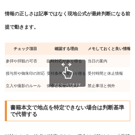
情報の正しさは記事ではなく現地公式が最終判断になる前
提で動きます。
チェック項目
確認する理由
メモしておくと良い情報
参拝や拝観の可否
臨時対応があり得る
当日の案内
授与所や御朱印の対応
受付条件が変わり得る
受付時間と休止情報
スクロールできます
立入や撮影のルール
保全と安全のため
禁止事項と例外
書籍本文で地点を特定できない場合は判断基準
で代替する