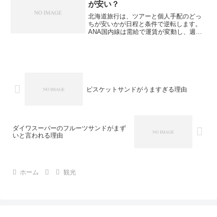
が安い？
北海道旅行は、ツアーと個人手配のどっ
ちが安いかが日程と条件で逆転します。
ANA国内線は需給で運賃が変動し、週末
や繁忙期は航空券が高騰しやすいのが前
提です。募集型企画旅行のパッケージ
と、手配旅行としての個人手配は、価格
だけでなく変更取消の条件...
ビスケットサンドがうますぎる理由
ダイワスーパーのフルーツサンドがまず
いと言われる理由
ホーム
観光