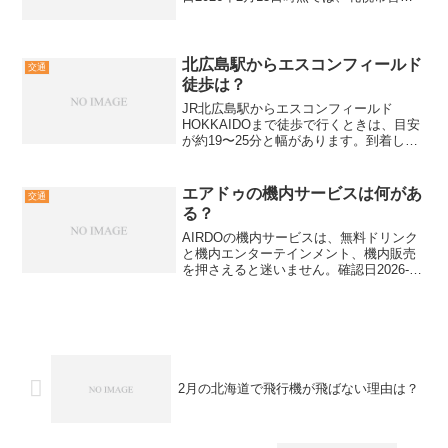
下鉄と札幌市電でSuicaが乗車券として使
えます。ただし一部バスは路線ごとに例
外があり、乗継割引も条件があるため、
当日の...
北広島駅からエスコンフィールド
交通
徒歩は？
JR北広島駅からエスコンフィールド
HOKKAIDOまで徒歩で行くときは、目安
が約19〜25分と幅があります。到着した
いゲートや当日の混雑、雨や積雪で体感
が変わるため、徒歩導線の案内と公式の
最新案内を前提に動くのが安全です。こ
エアドゥの機内サービスは何があ
交通
の記事では、北広...
る？
AIRDOの機内サービスは、無料ドリンク
と機内エンターテインメント、機内販売
を押さえると迷いません。確認日2026-
02-13時点の公式情報をもとに、ほたてス
ープやDo Sky On-Demand、AIRDOカー
ド割引まで一覧で整理します。...
2月の北海道で飛行機が飛ばない理由は？