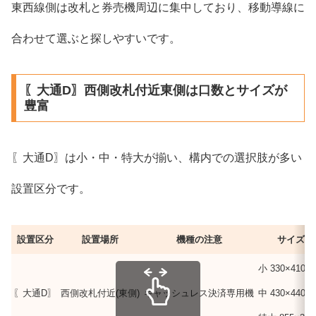
東西線側は改札と券売機周辺に集中しており、移動導線に
合わせて選ぶと探しやすいです。
〖大通D〗西側改札付近東側は口数とサイズが
豊富
〖大通D〗は小・中・特大が揃い、構内での選択肢が多い
設置区分です。
設置区分
設置場所
機種の注意
サイズと
小 330×410×
〖大通D〗
西側改札付近(東側)
キャッシュレス決済専用機
中 430×440×