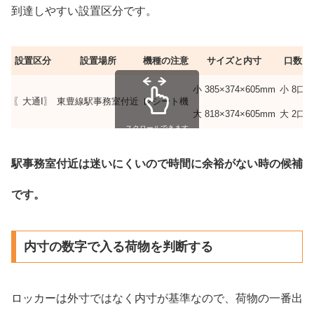
到達しやすい設置区分です。
設置区分
設置場所
機種の注意
サイズと内寸
口数
小 385×374×605mm
小 8口
〖大通I〗
東豊線駅事務室付近
レシート機
大 818×374×605mm
大 2口
スクロールできます
駅事務室付近は迷いにくいので時間に余裕がない時の候補
です。
内寸の数字で入る荷物を判断する
ロッカーは外寸ではなく内寸が基準なので、荷物の一番出