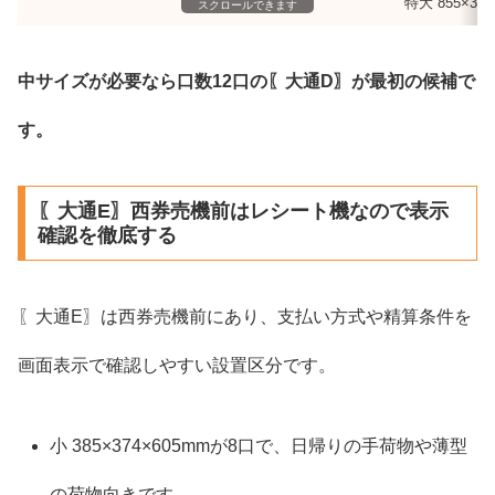
特大 855×370
スクロールできます
中サイズが必要なら口数12口の〖大通D〗が最初の候補で
す。
〖大通E〗西券売機前はレシート機なので表示
確認を徹底する
〖大通E〗は西券売機前にあり、支払い方式や精算条件を
画面表示で確認しやすい設置区分です。
小 385×374×605mmが8口で、日帰りの手荷物や薄型
の荷物向きです。