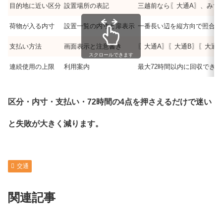
目的地に近い区分
設置場所の表記
三越前なら〖大通A〗、みず
荷物が入る内寸
設置一覧の内寸と扉表示
一番長い辺を縦方向で照合し
支払い方法
画面表示と注意書き
〖大通A〗〖大通B〗〖大通D
スクロールできます
連続使用の上限
利用案内
最大72時間以内に回収でき
区分・内寸・支払い・72時間の4点を押さえるだけで迷い
と失敗が大きく減ります。
交通
関連記事