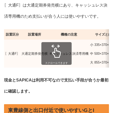
〖大通F〗は大通定期券発売横にあり、キャッシュレス決
済専用機のため支払いが合う人には使いやすいです。
設置区分
設置場所
機種の注意
サイズと内
小 335×370×6
〖大通F〗
大通定期券発売横
キャッシュレス決済専用機
中 500×370×6
大 855×370×6
スクロールできます
現金とSAPICAは利用不可なので支払い手段が合うか最初
に確認します。
東豊線側と出口付近で使いやすいGとI