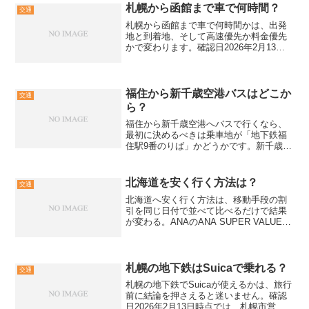
札幌から函館まで車で何時間？
交通
札幌から函館まで車で何時間かは、出発
地と到着地、そして高速優先か料金優先
かで変わります。確認日2026年2月13日
の目安として、高速道路中心は約4時間15
分〜4時間30分で、休憩を入れるなら余裕
を足します。札幌から函館まで車の時間
を最短で見...
福住から新千歳空港バスはどこか
交通
ら？
福住から新千歳空港へバスで行くなら、
最初に決めるべきは乗車地が「地下鉄福
住駅9番のりば」かどうかです。新千歳空
港連絡バスは北都交通と北海道中央バス
が運行し、運賃や時刻表は改定や運休で
変わります。確認日が2026-02-13なら、
北海道を安く行く方法は？
交通
出発当日は運...
北海道へ安く行く方法は、移動手段の割
引を同じ日付で並べて比べるだけで結果
が変わる。ANAのANA SUPER VALUE
SALEや、えきねっとのトクだ値14など、
期限と条件が短い商品から当てるのが近
道です。本記事は2026-02-13時点...
札幌の地下鉄はSuicaで乗れる？
交通
札幌の地下鉄でSuicaが使えるかは、旅行
前に結論を押さえると迷いません。確認
日2026年2月13日時点では、札幌市営地