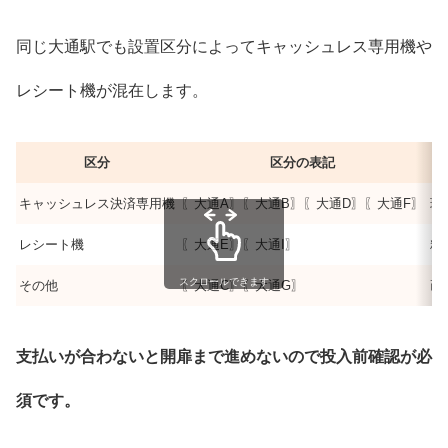
同じ大通駅でも設置区分によってキャッシュレス専用機や
レシート機が混在します。
区分
区分の表記
キャッシュレス決済専用機
〖大通A〗〖大通B〗〖大通D〗〖大通F〗
現
レシート機
〖大通E〗〖大通I〗
精
スクロールできます
その他
〖大通C〗〖大通G〗
画
支払いが合わないと開扉まで進めないので投入前確認が必
須です。