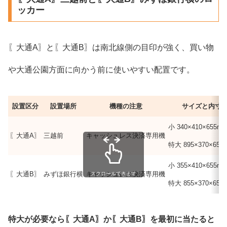
ッカー
〖大通A〗と〖大通B〗は南北線側の目印が強く、買い物
や大通公園方面に向かう前に使いやすい配置です。
設置区分
設置場所
機種の注意
サイズと内寸
小 340×410×655m
〖大通A〗
三越前
キャッシュレス決済専用機
特大 895×370×655
小 355×410×655m
〖大通B〗
みずほ銀行横
キャッシュレス決済専用機
スクロールできます
特大 855×370×655
特大が必要なら〖大通A〗か〖大通B〗を最初に当たると