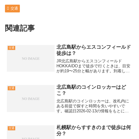
交通
関連記事
北広島駅からエスコンフィールド
交通
徒歩は？
JR北広島駅からエスコンフィールド
HOKKAIDOまで徒歩で行くときは、目安
が約19〜25分と幅があります。到着した
いゲートや当日の混雑、雨や積雪で体感
が変わるため、徒歩導線の案内と公式の
最新案内を前提に動くのが安全です。こ
北広島駅のコインロッカーはど
交通
の記事では、北広...
こ？
北広島駅のコインロッカーは、改札内に
ある前提で探すと時間を失いやすいで
す。確認日2026-02-13の情報をもとに、
北広島駅とエルフィンパーク周辺で迷わ
ない探し方と、満杯時の代替までを解説
します。北広島駅のコインロッカーで迷
札幌駅からすすきのまで徒歩は何
交通
う点を先に解消北...
分？