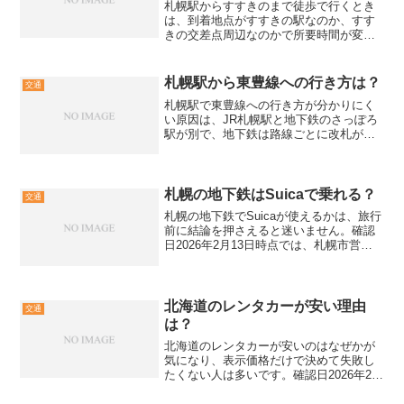
札幌駅からすすきのまで徒歩で行くとき
は、到着地点がすすきの駅なのか、すす
きの交差点周辺なのかで所要時間が変わ
ります。目安は約1.3〜1.5kmで約17〜20
分ですが、信号待ちや混雑、冬季の積雪
で前後します。地下メインなら札幌駅前
札幌駅から東豊線への行き方は？
交通
通地下歩行空...
札幌駅で東豊線への行き方が分かりにく
い原因は、JR札幌駅と地下鉄のさっぽろ
駅が別で、地下鉄は路線ごとに改札が分
かれている点にあります。東豊線は路線
記号Hと駅番号H07を目印にし、南北線か
らの乗り換えは改札を一旦出て30分以内
に再入場するルー...
札幌の地下鉄はSuicaで乗れる？
交通
札幌の地下鉄でSuicaが使えるかは、旅行
前に結論を押さえると迷いません。確認
日2026年2月13日時点では、札幌市営地
下鉄と札幌市電でSuicaが乗車券として使
えます。ただし一部バスは路線ごとに例
外があり、乗継割引も条件があるため、
当日の...
北海道のレンタカーが安い理由
交通
は？
北海道のレンタカーが安いのはなぜかが
気になり、表示価格だけで決めて失敗し
たくない人は多いです。確認日2026年2月
13日の情報を前提に、新千歳空港周辺の
競争や季節要因、免責補償制度や冬装備