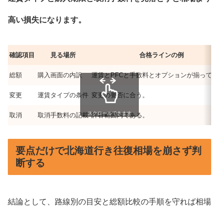
高い損失になります。
確認項目
見る場所
合格ラインの例
総額
購入画面の内訳
運賃とPFCと手数料とオプションが揃って
変更
運賃タイプの条件
変更の要否に合う。
スクロールできます
取消
取消手数料の記載
許容範囲内である。
要点だけで北海道行き往復相場を崩さず判
断する
結論として、路線別の目安と総額比較の手順を守れば相場